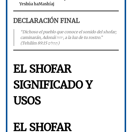
Yeshúa haMashíaj
DECLARACIÓN FINAL
“Dichoso el pueblo que conoce el sonido del shofar;
caminarán, Adonái יהוה, a la luz de tu rostro.”
(Tehilím תְּהִלִּים 89:15)
EL SHOFAR
SIGNIFICADO Y
USOS
EL SHOFAR