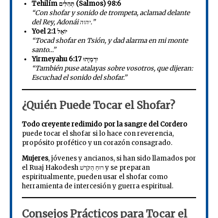
Tehilím תְּהִלִּים (Salmos) 98:6
“Con shofar y sonido de trompeta, aclamad delante
del Rey, Adonái יהוה.”
Yoel יוֹאֵל 2:1
“Tocad shofar en Tsión, y dad alarma en mi monte
santo…”
Yirmeyahu יִרְמְיָהוּ 6:17
“También puse atalayas sobre vosotros, que dijeran:
Escuchad el sonido del shofar.”
¿Quién Puede Tocar el Shofar?
Todo creyente redimido por la sangre del Cordero
puede tocar el shofar si lo hace con reverencia,
propósito profético y un corazón consagrado.
Mujeres
, jóvenes y ancianos, si han sido llamados por
el Ruaj Hakodesh רוּחַ הַקֹּדֶשׁ y se preparan
espiritualmente, pueden usar el shofar como
herramienta de intercesión y guerra espiritual.
Consejos Prácticos para Tocar el