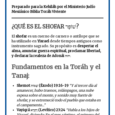
Preparado para la Kehiláh por el Ministerio Judío
Mesiánico Biblia Toráh Viviente
¿QUÉ ES EL SHOFAR שׁוֹפָר?
El
shofar
es un cuerno de carnero o antílope que se
ha utilizado en
Yisrael
desde tiempos antiguos como
instrumento sagrado. Su propósito es
despertar el
alma, anunciar guerra espiritual, proclamar libertad,
y declarar la realeza de Adonái יהוה
.
Fundamentos en la Toráh y el
Tanaj:
Shemot שְׁמוֹת (Éxodo) 19:16-19
“Y al tercer día al
amanecer, hubo truenos, relámpagos, una nube
espesa sobre el monte, y sonido muy fuerte de
shofar, y se estremeció todo el pueblo que estaba en
el campamento…”
Vayiqrá וַיִּקְרָא (Levítico) 23:24
“Habla a los hijos de
Yisrael, diciendo: En el mes séptimo, el primero del