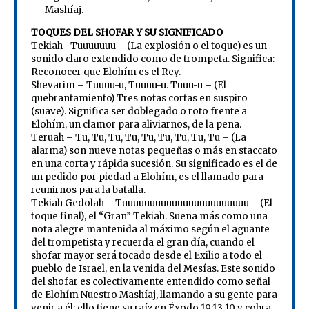
Mashíaj.
TOQUES DEL SHOFAR Y SU SIGNIFICADO
Tekiah –Tuuuuuuu – (La explosión o el toque) es un
sonido claro extendido como de trompeta. Significa:
Reconocer que Elohím es el Rey.
Shevarim – Tuuuu-u, Tuuuu-u. Tuuu-u – (El
quebrantamiento) Tres notas cortas en suspiro
(suave). Significa ser doblegado o roto frente a
Elohím, un clamor para aliviarnos, de la pena.
Teruah – Tu, Tu, Tu, Tu, Tu, Tu, Tu, Tu, Tu – (La
alarma) son nueve notas pequeñas o más en staccato
en una corta y rápida sucesión. Su significado es el de
un pedido por piedad a Elohím, es el llamado para
reunirnos para la batalla.
Tekiah Gedolah – Tuuuuuuuuuuuuuuuuuuuuuuu – (El
toque final), el “Gran” Tekiah. Suena más como una
nota alegre mantenida al máximo según el aguante
del trompetista y recuerda el gran día, cuando el
shofar mayor será tocado desde el Exilio a todo el
pueblo de Israel, en la venida del Mesías. Este sonido
del shofar es colectivamente entendido como señal
de Elohím Nuestro Mashíaj, llamando a su gente para
venir a él; ello tiene su raíz en Éxodo 19:13,10 y cobra