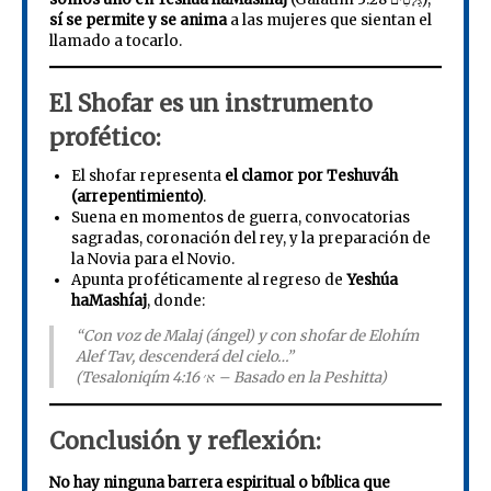
sí se permite y se anima
a las mujeres que sientan el
llamado a tocarlo.
El Shofar es un instrumento
profético:
El shofar representa
el clamor por Teshuváh
(arrepentimiento)
.
Suena en momentos de guerra, convocatorias
sagradas, coronación del rey, y la preparación de
la Novia para el Novio.
Apunta proféticamente al regreso de
Yeshúa
haMashíaj
, donde:
“Con voz de Malaj (ángel) y con shofar de Elohím
Alef Tav, descenderá del cielo…”
(Tesaloniqím א׳ 4:16 – Basado en la Peshitta)
Conclusión y reflexión:
No hay ninguna barrera espiritual o bíblica que