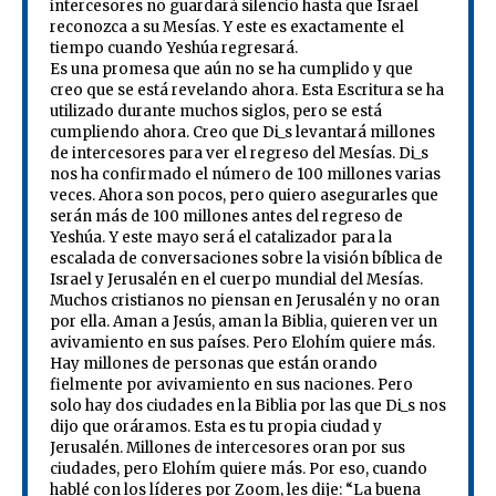
intercesores no guardará silencio hasta que Israel
reconozca a su Mesías. Y este es exactamente el
tiempo cuando Yeshúa regresará.
Es una promesa que aún no se ha cumplido y que
creo que se está revelando ahora. Esta Escritura se ha
utilizado durante muchos siglos, pero se está
cumpliendo ahora. Creo que Di_s levantará millones
de intercesores para ver el regreso del Mesías. Di_s
nos ha confirmado el número de 100 millones varias
veces. Ahora son pocos, pero quiero asegurarles que
serán más de 100 millones antes del regreso de
Yeshúa. Y este mayo será el catalizador para la
escalada de conversaciones sobre la visión bíblica de
Israel y Jerusalén en el cuerpo mundial del Mesías.
Muchos cristianos no piensan en Jerusalén y no oran
por ella. Aman a Jesús, aman la Biblia, quieren ver un
avivamiento en sus países. Pero Elohím quiere más.
Hay millones de personas que están orando
fielmente por avivamiento en sus naciones. Pero
solo hay dos ciudades en la Biblia por las que Di_s nos
dijo que oráramos. Esta es tu propia ciudad y
Jerusalén. Millones de intercesores oran por sus
ciudades, pero Elohím quiere más. Por eso, cuando
hablé con los líderes por Zoom, les dije: “La buena