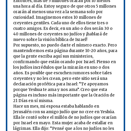
Entonces, más de 5 millones orarán por lo menos
una hora al día. Estoy seguro de que otros 5 millones
orarán al menos una vez a la semana solo por
curiosidad. Imaginemos estos 10 millones de
creyentes gentiles. Cada uno de ellos tiene tres o
cuatro amigos. Es decir, en un año o dos serán 30 o
40 millones de creyentes no judíos y ¡hablará de
nuevo sobre la visión bíblica de Israel!
Por supuesto, no puedo darte el número exacto. Pero
mantendremos esta página durante 10-20 años, para
que la gente escriba aquí sus ministerios,
confirmando que están orando por Israel. Pienso en
los judíos incrédulos que la mirarán en uno o dos
años. Es posible que escuchen rumores sobre tales
creyentes y no les crean, pero este sitio será una
declaración profética para Israel: “Te apoyamos
porque Yeshua te ama y nos ama”. Creo que esta
página es incluso más importante que la Oración de
21 Días en sí misma.
Hace un mes, mi esposa estaba hablando en
Jerusalén con su amigo judío que no cree en Yeshúa.
Ella le contó sobre el millón de no judíos que orarían
por Israel en mayo. Esta mujer acaba de estallar en
lágrimas. Ella dijo: “Pensé que a los no judíos no les