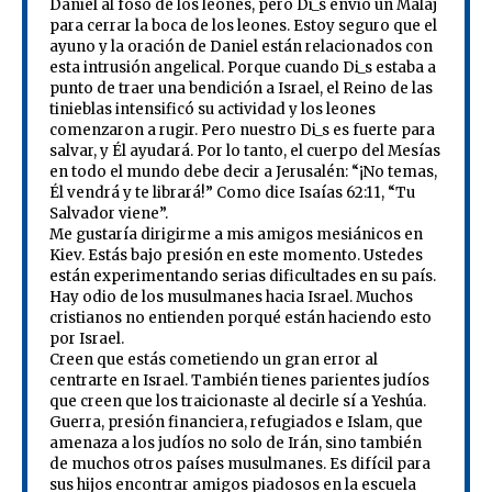
Daniel al foso de los leones, pero Di_s envió un Malaj
para cerrar la boca de los leones. Estoy seguro que el
ayuno y la oración de Daniel están relacionados con
esta intrusión angelical. Porque cuando Di_s estaba a
punto de traer una bendición a Israel, el Reino de las
tinieblas intensificó su actividad y los leones
comenzaron a rugir. Pero nuestro Di_s es fuerte para
salvar, y Él ayudará. Por lo tanto, el cuerpo del Mesías
en todo el mundo debe decir a Jerusalén: “¡No temas,
Él vendrá y te librará!” Como dice Isaías 62:11, “Tu
Salvador viene”.
Me gustaría dirigirme a mis amigos mesiánicos en
Kiev. Estás bajo presión en este momento. Ustedes
están experimentando serias dificultades en su país.
Hay odio de los musulmanes hacia Israel. Muchos
cristianos no entienden porqué están haciendo esto
por Israel.
Creen que estás cometiendo un gran error al
centrarte en Israel. También tienes parientes judíos
que creen que los traicionaste al decirle sí a Yeshúa.
Guerra, presión financiera, refugiados e Islam, que
amenaza a los judíos no solo de Irán, sino también
de muchos otros países musulmanes. Es difícil para
sus hijos encontrar amigos piadosos en la escuela