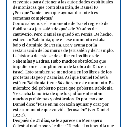
creyentes para detener a las autoridades espirituales
demoníacas que controlan Irán, de Daniel 10.
¿Por qué Daniel tuvo que ayunar durante tres
semanas completas?
Como sabemos, el remanente de Israel regresó de
Babilonia a Jerusalén después de 70 años de
cautiverio. Pero Daniel se quedó en Persia. De hecho,
estuvo en Babilonia, que en ese momento estaba
bajo el dominio de Persia. Ora y ayuna por la
restauración de los muros de Jerusalén y del Templo.
La historia de esto se describe en los libros de
Nehemías y Esdras. Hubo muchos obstáculos que
impidieron el cumplimiento de la obra de Di_s en
Israel. Esto también se menciona en los libros de los
profetas Hageo y Zacarías. Así que Daniel todavía
está en Babilonia, tiene 84 años en este momento. Es
miembro del gobierno persa que gobierna Babilonia.
Y escucha la noticia de que los judíos enfrentan
muchos problemas y obstáculos. Es por eso que
Daniel dice: “Puse en mi corazón ayunar y orar por
este remanente que volvió a Jerusalén” (ver Daniel
10:2-3).
Después de 21 días, se le aparece un Mensajero
Celestial poderoso y le dice: “Desde el primer día que