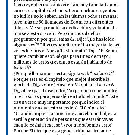
Los creyentes mesiánicos están muy familiarizados
con este capítulo de Isaías. Pero muchos creyentes
no judíos no lo saben. En las últimas ocho semanas,
tuve más de 50 llamadas de Zoom con diferentes
líderes. Me sorprendió su dedicación y voluntad de
unirse a esta oración. Pero muchos de ellos
preguntaron por qué Isaías 62. Dije: “¿Lo has leído
alguna vez?” Ellos respondieron: “La mayoría de las
veces leemos el Nuevo Testamento”. Dije: “El Señor
quiere cambiar eso”. Sé que para fines de mayo,
millones de estos creyentes estarán hablando de
Isaías 62.
¿Por qué llamamos a esta página web “Isaías 62”?
Porque este es el capítulo que mejor describe la
gloria de Di_s sobre Jerusalén. Y aquí en el verso 6
Di_s dice (parafraseando), “Yo prometo que pondré
intercesores para Jerusalén en todo el mundo”. Este
es un verso muy importante porque indica el
momento en que esto sucederá. El Señor dice:
“Cuando empiece a moverme a nivel mundial, esta
será la generación de personas que estarán vivas
cuando Yeshúa regrese”. ¿Por qué sabemos esto?
Porque Él dice que esta generación particular de