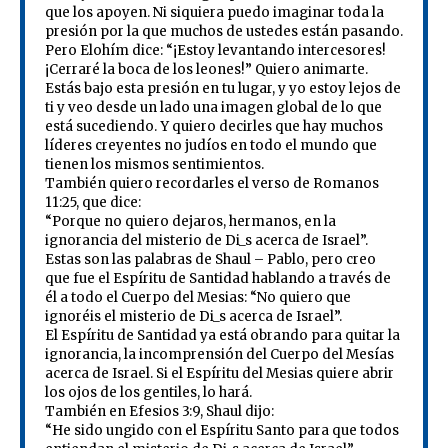
que los apoyen. Ni siquiera puedo imaginar toda la
presión por la que muchos de ustedes están pasando.
Pero Elohím dice: “¡Estoy levantando intercesores!
¡Cerraré la boca de los leones!” Quiero animarte.
Estás bajo esta presión en tu lugar, y yo estoy lejos de
ti y veo desde un lado una imagen global de lo que
está sucediendo. Y quiero decirles que hay muchos
líderes creyentes no judíos en todo el mundo que
tienen los mismos sentimientos.
También quiero recordarles el verso de Romanos
11:25, que dice:
“Porque no quiero dejaros, hermanos, en la
ignorancia del misterio de Di_s acerca de Israel”.
Estas son las palabras de Shaul – Pablo, pero creo
que fue el Espíritu de Santidad hablando a través de
él a todo el Cuerpo del Mesias: “No quiero que
ignoréis el misterio de Di_s acerca de Israel”.
El Espíritu de Santidad ya está obrando para quitar la
ignorancia, la incomprensión del Cuerpo del Mesías
acerca de Israel. Si el Espíritu del Mesias quiere abrir
los ojos de los gentiles, lo hará.
También en Efesios 3:9, Shaul dijo:
“He sido ungido con el Espíritu Santo para que todos