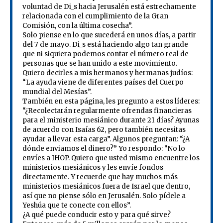
voluntad de Di_s hacia Jerusalén está estrechamente
relacionada con el cumplimiento de la Gran
Comisión, con la última cosecha”.
Solo piense en lo que sucederá en unos días, a partir
del 7 de mayo. Di_s está haciendo algo tan grande
que ni siquiera podemos contar el número real de
personas que se han unido a este movimiento.
Quiero decirles a mis hermanos y hermanas judíos:
“La ayuda viene de diferentes países del Cuerpo
mundial del Mesías”.
También en esta página, les pregunto a estos líderes:
“¿Recolectarán regularmente ofrendas financieras
para el ministerio mesiánico durante 21 días? Ayunas
de acuerdo con Isaías 62, pero también necesitas
ayudar a llevar esta carga”. Algunos preguntan: “¿A
dónde enviamos el dinero?” Yo respondo: “No lo
envíes a IHOP. Quiero que usted mismo encuentre los
ministerios mesiánicos y les envíe fondos
directamente. Y recuerde que hay muchos más
ministerios mesiánicos fuera de Israel que dentro,
así que no piense sólo en Jerusalén. Solo pídele a
Yeshúa que te conecte con ellos”.
¿A qué puede conducir esto y para qué sirve?