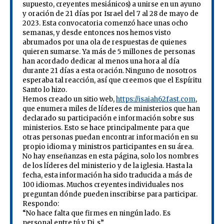
supuesto, creyentes mesiánicos) a unirse en un ayuno
y oración de 21 días por Israel del 7 al 28 de mayo de
2023. Esta convocatoria comenzó hace unas ocho
semanas, y desde entonces nos hemos visto
abrumados por una ola de respuestas de quienes
quieren sumarse. Ya más de 5 millones de personas
han acordado dedicar al menos una hora al día
durante 21 días a esta oración. Ninguno de nosotros
esperaba tal reacción, así que creemos que el Espíritu
Santo lo hizo.
Hemos creado un sitio web,
https://isaiah62fast.com
,
que enumera miles de líderes de ministerios que han
declarado su participación e información sobre sus
ministerios. Esto se hace principalmente para que
otras personas puedan encontrar información en su
propio idioma y ministros participantes en su área.
No hay enseñanzas en esta página, solo los nombres
de los líderes del ministerio y de la iglesia. Hasta la
fecha, esta información ha sido traducida a más de
100 idiomas. Muchos creyentes individuales nos
preguntan dónde pueden inscribirse para participar.
Respondo:
“No hace falta que firmes en ningún lado. Es
personal entre tú y Di_s”.