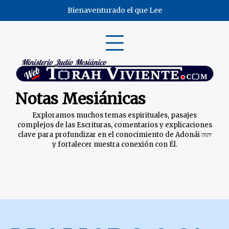
Skip
Bienaventurado el que Lee
to
content
Notas Mesiánicas
Exploramos muchos temas espirituales, pasajes
complejos de las Escrituras, comentarios y explicaciones
clave para profundizar en el conocimiento de Adonái יהוה
y fortalecer nuestra conexión con Él.