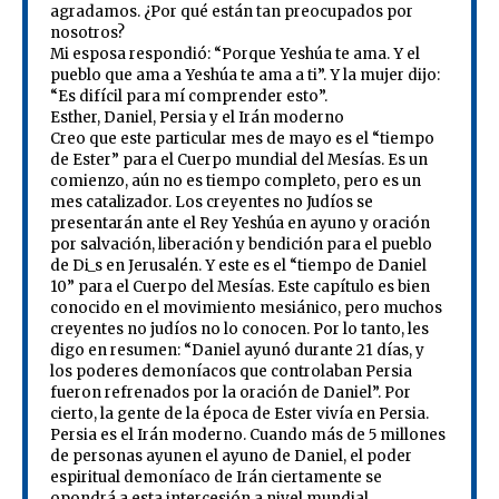
agradamos. ¿Por qué están tan preocupados por
nosotros?
Mi esposa respondió: “Porque Yeshúa te ama. Y el
pueblo que ama a Yeshúa te ama a ti”. Y la mujer dijo:
“Es difícil para mí comprender esto”.
Esther, Daniel, Persia y el Irán moderno
Creo que este particular mes de mayo es el “tiempo
de Ester” para el Cuerpo mundial del Mesías. Es un
comienzo, aún no es tiempo completo, pero es un
mes catalizador. Los creyentes no Judíos se
presentarán ante el Rey Yeshúa en ayuno y oración
por salvación, liberación y bendición para el pueblo
de Di_s en Jerusalén. Y este es el “tiempo de Daniel
10” para el Cuerpo del Mesías. Este capítulo es bien
conocido en el movimiento mesiánico, pero muchos
creyentes no judíos no lo conocen. Por lo tanto, les
digo en resumen: “Daniel ayunó durante 21 días, y
los poderes demoníacos que controlaban Persia
fueron refrenados por la oración de Daniel”. Por
cierto, la gente de la época de Ester vivía en Persia.
Persia es el Irán moderno. Cuando más de 5 millones
de personas ayunen el ayuno de Daniel, el poder
espiritual demoníaco de Irán ciertamente se
opondrá a esta intercesión a nivel mundial.