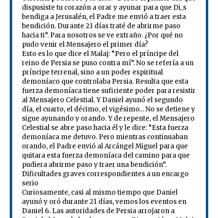
dispusiste tu corazón a orar y ayunar para que Di_s
bendiga a Jerusalén, el Padre me envió a traer esta
bendición. Durante 21 días traté de abrirme paso
hacia ti”. Para nosotros se ve extraño. ¿Por qué no
pudo venir el Mensajero el primer día?
Esto es lo que dice el Malaj: “Pero el príncipe del
reino de Persia se puso contra mí”. No se refería a un
príncipe terrenal, sino a un poder espiritual
demoníaco que controlaba Persia. Resulta que esta
fuerza demoníaca tiene suficiente poder para resistir
al Mensajero Celestial. Y Daniel ayunó el segundo
día, el cuarto, el décimo, el vigésimo… No se detiene y
sigue ayunando y orando. Y de repente, el Mensajero
Celestial se abre paso hacia él y le dice: “Esta fuerza
demoníaca me detuvo. Pero mientras continuaban
orando, el Padre envió al Arcángel Miguel para que
quitara esta fuerza demoníaca del camino para que
pudiera abrirme paso y traer una bendición”.
Dificultades graves correspondientes a un encargo
serio
Curiosamente, casi al mismo tiempo que Daniel
ayunó y oró durante 21 días, vemos los eventos en
Daniel 6. Las autoridades de Persia arrojaron a