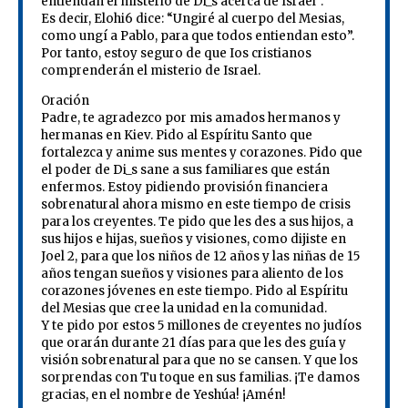
entiendan el misterio de Di_s acerca de Israel”.
Es decir, Elohi6 dice: “Ungiré al cuerpo del Mesias,
como ungí a Pablo, para que todos entiendan esto”.
Por tanto, estoy seguro de que Ios cristianos
comprenderán el misterio de Israel.
Oración
Padre, te agradezco por mis amados hermanos y
hermanas en Kiev. Pido al Espíritu Santo que
fortalezca y anime sus mentes y corazones. Pido que
el poder de Di_s sane a sus familiares que están
enfermos. Estoy pidiendo provisión financiera
sobrenatural ahora mismo en este tiempo de crisis
para los creyentes. Te pido que les des a sus hijos, a
sus hijos e hijas, sueños y visiones, como dijiste en
Joel 2, para que los niños de 12 años y las niñas de 15
años tengan sueños y visiones para aliento de los
corazones jóvenes en este tiempo. Pido al Espíritu
del Mesias que cree la unidad en la comunidad.
Y te pido por estos 5 millones de creyentes no judíos
que orarán durante 21 días para que les des guía y
visión sobrenatural para que no se cansen. Y que los
sorprendas con Tu toque en sus familias. ¡Te damos
gracias, en el nombre de Yeshúa! ¡Amén!