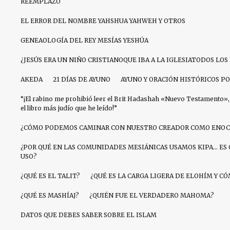
REEMPLAZO
EL ERROR DEL NOMBRE YAHSHUA YAHWEH Y OTROS
GENEAOLOGÍA DEL REY MESÍAS YESHÚA
¿JESÚS ERA UN NIÑO CRISTIANOQUE IBA A LA IGLESIATODOS LO
AKEDA
21 DÍAS DE AYUNO
AYUNO Y ORACIÓN HISTÓRICOS PO
“¡El rabino me prohibió leer el Brit Hadashah «Nuevo Testamento», 
el libro más judío que he leído!”
¿CÓMO PODEMOS CAMINAR CON NUESTRO CREADOR COMO ENOC
¿POR QUÉ EN LAS COMUNIDADES MESIÁNICAS USAMOS KIPA… ES 
USO?
¿QUÉ ES EL TALIT?
¿QUÉ ES LA CARGA LIGERA DE ELOHÍM Y 
¿QUÉ ES MASHÍAJ?
¿QUIÉN FUE EL VERDADERO MAHOMA?
DATOS QUE DEBES SABER SOBRE EL ISLAM