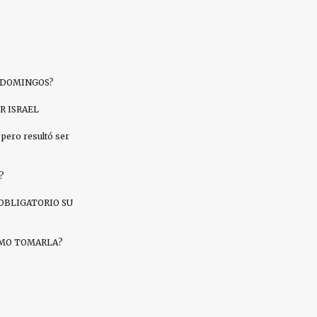
S DOMINGOS?
R ISRAEL
pero resultó ser
?
OBLIGATORIO SU
CÓMO TOMARLA?