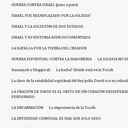
GUERRA CONTRA ISRAEL (paso a paso)
ISRAEL FUE REEMPLAZADO POR LA IGLESIA?
ISRAEL Y LA SOLUCIÓN DE DOS ESTADOS
ISRAEL Y SU HISTORIA BIEN DOCUMENTADA
LA BATALLA POR LA TIERRA DEL CREADOR
GUERRA ESPIRITUAL CONTRA LA MASONERIA
LA IGLESIA NO E
Hananyah y Shappirah
La barba? dónde está en la Torah
La clave de la estabilidad espiritual del Rey judío David era su relac
LA ORACIÓN DE DAVID ES EL GRITO DE UN CORAZÓN DESESPERA
PERDONADO.
LA ENCARNACIÓN
La importancia de la Toráh
LA INTIMIDAD CONYUGAL ES MAS QUE SOLO SEXO