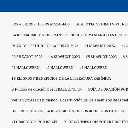
Skip
to
content
LOS 4 LIBROS DE LOS MACABEOS
BIBLIOTECA TORAH VIVIENT
LA RESTAURACIÓN DEL MINISTERIO JUDÍO MESIÁNICO ES PROFÉ
PLAN DE ESTUDIO DE LA TORAH 2025
#1 SHAVUOT 2024
#2 
#3 SHAVUOT 2023
#4 SHAVUOT 2023
#5 SHAVUOT 2023
6 
#1 HALLOWEEN
#2 HALLOWEEN
#3 HALLOWEEN
1 PELIGROS Y BENEFICIOS DE LA LITERATURA RABÍNICA
B Puntos de oración por ISRAEL 27/10/24
GUÍA DE ORACIÓN POR
Tefilah y plegaria pidiendo la destrucción de los enemigos de Israel
INTERCESIÓN POR LA REVOCACIÓN DE LOS ACUERDOS DE OSLO
21 ORACIONES POR ISRAEL
21 ORACIONES CON PODER PROFÉTI