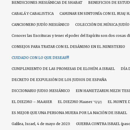
BENDICIONES MESIÁNICAS DE SHABAT
BENEFICIOS DE ESTU
CABALÁ Y CABALISTICA
CAMINAR EN SINTONÍA CON EL RUAJ 
CANCIONERO JUDÍO MESIÁNICO
COLECCIÓN DE MÚSICA JUDÍO
Conocer las Escrituras y tener el poder del Espíritu son dos cosas d
CONSEJOS PARA TRATAR CON EL DESÁNIMO EN EL MINISTERIO
CUIDADO CON LO QUE DESEAS!!!
CUMPLIMIENTO DE LAS PROMESAS DE ELOHÍM A ISRAEL
DÍA 
DECRETO DE EXPULSIÓN DE LOS JUDIOS DE ESPAÑA
DICCIONARIO JUDIO MESIÁNICO
EIN HAMETZARIM MEZH TES
EL DIEZMO – MAASER
EL DIEZMO Maaser מַעֲשֵׂר
EL MONTE 
ES MEJOR QUE UNA PERSONA MUERA POR LA NACIÓN DE ISRAEL
Galilea, Israel, 4 de mayo de 2023:
GUERRA CONTRA ISRAEL (paso 