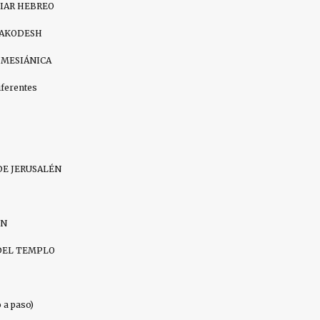
DIAR HEBREO
HAKODESH
 MESIÁNICA
iferentes
DE JERUSALÉN
IN
DEL TEMPLO
a paso)