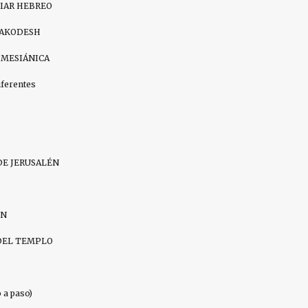
DIAR HEBREO
HAKODESH
 MESIÁNICA
iferentes
DE JERUSALÉN
IN
DEL TEMPLO
a paso)