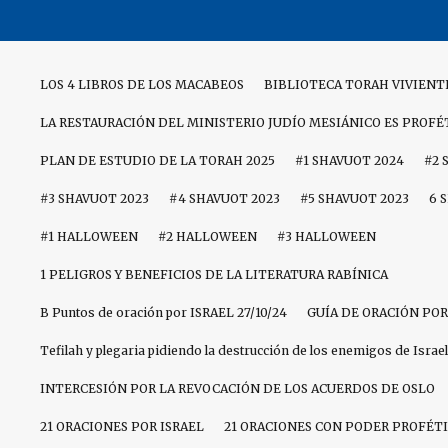
Skip
to
content
LOS 4 LIBROS DE LOS MACABEOS
BIBLIOTECA TORAH VIVIENT
LA RESTAURACIÓN DEL MINISTERIO JUDÍO MESIÁNICO ES PROFÉ
PLAN DE ESTUDIO DE LA TORAH 2025
#1 SHAVUOT 2024
#2 
#3 SHAVUOT 2023
#4 SHAVUOT 2023
#5 SHAVUOT 2023
6 
#1 HALLOWEEN
#2 HALLOWEEN
#3 HALLOWEEN
1 PELIGROS Y BENEFICIOS DE LA LITERATURA RABÍNICA
B Puntos de oración por ISRAEL 27/10/24
GUÍA DE ORACIÓN POR
Tefilah y plegaria pidiendo la destrucción de los enemigos de Israel
INTERCESIÓN POR LA REVOCACIÓN DE LOS ACUERDOS DE OSLO
21 ORACIONES POR ISRAEL
21 ORACIONES CON PODER PROFÉTI