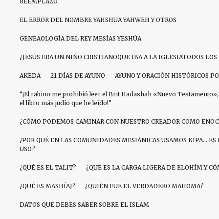
REEMPLAZO
EL ERROR DEL NOMBRE YAHSHUA YAHWEH Y OTROS
GENEAOLOGÍA DEL REY MESÍAS YESHÚA
¿JESÚS ERA UN NIÑO CRISTIANOQUE IBA A LA IGLESIATODOS LO
AKEDA
21 DÍAS DE AYUNO
AYUNO Y ORACIÓN HISTÓRICOS PO
“¡El rabino me prohibió leer el Brit Hadashah «Nuevo Testamento», 
el libro más judío que he leído!”
¿CÓMO PODEMOS CAMINAR CON NUESTRO CREADOR COMO ENOC
¿POR QUÉ EN LAS COMUNIDADES MESIÁNICAS USAMOS KIPA… ES 
USO?
¿QUÉ ES EL TALIT?
¿QUÉ ES LA CARGA LIGERA DE ELOHÍM Y 
¿QUÉ ES MASHÍAJ?
¿QUIÉN FUE EL VERDADERO MAHOMA?
DATOS QUE DEBES SABER SOBRE EL ISLAM