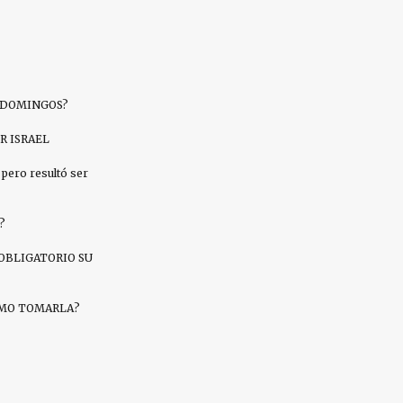
S DOMINGOS?
R ISRAEL
pero resultó ser
?
OBLIGATORIO SU
CÓMO TOMARLA?