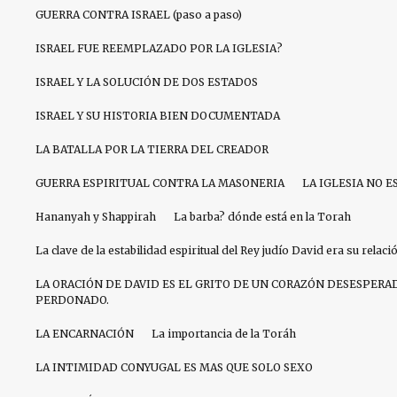
GUERRA CONTRA ISRAEL (paso a paso)
ISRAEL FUE REEMPLAZADO POR LA IGLESIA?
ISRAEL Y LA SOLUCIÓN DE DOS ESTADOS
ISRAEL Y SU HISTORIA BIEN DOCUMENTADA
LA BATALLA POR LA TIERRA DEL CREADOR
GUERRA ESPIRITUAL CONTRA LA MASONERIA
LA IGLESIA NO E
Hananyah y Shappirah
La barba? dónde está en la Torah
La clave de la estabilidad espiritual del Rey judío David era su relac
LA ORACIÓN DE DAVID ES EL GRITO DE UN CORAZÓN DESESPERA
PERDONADO.
LA ENCARNACIÓN
La importancia de la Toráh
LA INTIMIDAD CONYUGAL ES MAS QUE SOLO SEXO