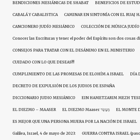
BENDICIONES MESIÁNICAS DE SHABAT
BENEFICIOS DE ESTU
CABALÁ Y CABALISTICA
CAMINAR EN SINTONÍA CON EL RUAJ 
CANCIONERO JUDÍO MESIÁNICO
COLECCIÓN DE MÚSICA JUDÍO
Conocer las Escrituras y tener el poder del Espíritu son dos cosas d
CONSEJOS PARA TRATAR CON EL DESÁNIMO EN EL MINISTERIO
CUIDADO CON LO QUE DESEAS!!!
CUMPLIMIENTO DE LAS PROMESAS DE ELOHÍM A ISRAEL
DÍA 
DECRETO DE EXPULSIÓN DE LOS JUDIOS DE ESPAÑA
DICCIONARIO JUDIO MESIÁNICO
EIN HAMETZARIM MEZH TES
EL DIEZMO – MAASER
EL DIEZMO Maaser מַעֲשֵׂר
EL MONTE 
ES MEJOR QUE UNA PERSONA MUERA POR LA NACIÓN DE ISRAEL
Galilea, Israel, 4 de mayo de 2023:
GUERRA CONTRA ISRAEL (paso 