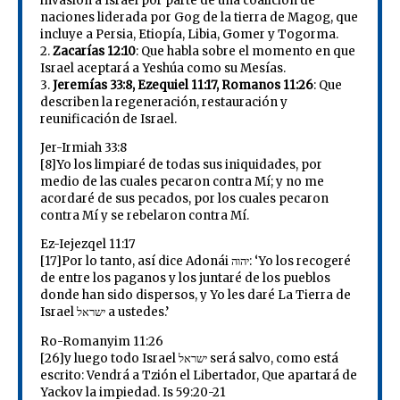
invasión a Israel por parte de una coalición de
naciones liderada por Gog de la tierra de Magog, que
incluye a Persia, Etiopía, Libia, Gomer y Togorma.
2.
Zacarías 12:10
: Que habla sobre el momento en que
Israel aceptará a Yeshúa como su Mesías.
3.
Jeremías 33:8, Ezequiel 11:17, Romanos 11:26
: Que
describen la regeneración, restauración y
reunificación de Israel.
Jer-Irmiah 33:8
[8]Yo los limpiaré de todas sus iniquidades, por
medio de las cuales pecaron contra Mí; y no me
acordaré de sus pecados, por los cuales pecaron
contra Mí y se rebelaron contra Mí.
Ez-Iejezqel 11:17
[17]Por lo tanto, así dice Adonái יהוה: ‘Yo los recogeré
de entre los paganos y los juntaré de los pueblos
donde han sido dispersos, y Yo les daré La Tierra de
Israel ישראל a ustedes.’
Ro-Romanyim 11:26
[26]y luego todo Israel ישראל será salvo, como está
escrito: Vendrá a Tzión el Libertador, Que apartará de
Yackov la impiedad. Is 59:20-21