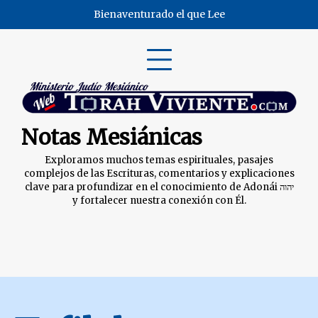
Skip
Bienaventurado el que Lee
to
content
Notas Mesiánicas
Exploramos muchos temas espirituales, pasajes
complejos de las Escrituras, comentarios y explicaciones
clave para profundizar en el conocimiento de Adonái יהוה
y fortalecer nuestra conexión con Él.