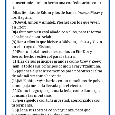
consentimiento: han hecho una confederación contra
ti;
[6]las tiendas de Edom y los de Ismael יִשְׁמָעֵאל, Moav y
los Hagrim,
[7]Geval, Amón y Amalek, Pleshet con los que viven
en Tzor;
[8]Ashur también está aliado con ellos, para reforzar
a los hijos de Lot. Selah
[9]Haz a ellos lo que hiciste a Midyam, a Sisra y Yavin
en el arroyo de Kishon;
[10]Fueron totalmente destruidos en Ein-Dor y
fueron hechos estiércol para la tierra.
[11]Haz de sus príncipes grandes como Orev y Zeev;
[aun] a todos sus príncipes como Zevaj y Tzalmuna,
[12]quienes dijeron: Tomemos para nosotros el altar
de Adonái יהוה como herencia.
[13]Mi Elohím אֱלֹהִים, hazlos como remolinos de polvo,
como paja menuda llevada por el viento.
[14]Como fuego que quema la leña, como llama que
consume las montañas,
[15]persíguelos con tu tempestad, aterrorízalos con
tu tormenta.
[16]Llena sus rostros con vergüenza, para que