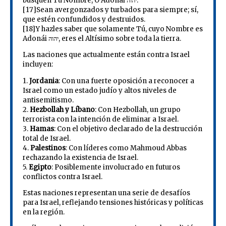
busquen Tu Nombre, O Adonái יהוה.
[17]Sean avergonzados y turbados para siempre; sí,
que estén confundidos y destruidos.
[18]Y hazles saber que solamente Tú, cuyo Nombre es
Adonái יהוה, eres el Altísimo sobre toda la tierra.
Las naciones que actualmente están contra Israel
incluyen:
1.
Jordania
: Con una fuerte oposición a reconocer a
Israel como un estado judío y altos niveles de
antisemitismo.
2.
Hezbollah y Líbano
: Con Hezbollah, un grupo
terrorista con la intención de eliminar a Israel.
3.
Hamas
: Con el objetivo declarado de la destrucción
total de Israel.
4.
Palestinos
: Con líderes como Mahmoud Abbas
rechazando la existencia de Israel.
5.
Egipto
: Posiblemente involucrado en futuros
conflictos contra Israel.
Estas naciones representan una serie de desafíos
para Israel, reflejando tensiones históricas y políticas
en la región.