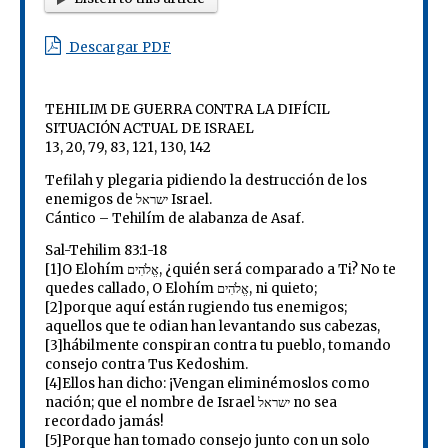
Descargar PDF
TEHILIM DE GUERRA CONTRA LA DIFÍCIL
SITUACIÓN ACTUAL DE ISRAEL
13, 20, 79, 83, 121, 130, 142
Tefilah y plegaria pidiendo la destrucción de los
enemigos de ישראל Israel.
Cántico – Tehilím de alabanza de Asaf.
Sal-Tehilim 83:1-18
[1]O Elohím אֱלֹהִים, ¿quién será comparado a Ti? No te
quedes callado, O Elohím אֱלֹהִים, ni quieto;
[2]porque aquí están rugiendo tus enemigos;
aquellos que te odian han levantando sus cabezas,
[3]hábilmente conspiran contra tu pueblo, tomando
consejo contra Tus Kedoshim.
[4]Ellos han dicho: ¡Vengan eliminémoslos como
nación; que el nombre de Israel ישראל no sea
recordado jamás!
[5]Porque han tomado consejo junto con un solo