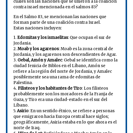
cuáles son las naciones que se unieron a la coalición
contra israel mencionada en el salmos 83?
En el Salmo 83, se mencionan las naciones que
forman parte de una coalición contra Israel.
Estas naciones incluyen:
1.
Edomitas y los ismaelitas
: Que ocupan el sur de
Jordania.
2.
Moab y los agarenos
: Moab es la zona central de
Jordania, y los agarenos son descendientes de Agar.
3.
Gebal, Amón y Amalec
: Gebal se identifica como la
ciudad fenicia de Biblos en el Líbano, Amón se
refiere a la región del norte de Jordania, y Amalec
posiblemente sea una rama de edomitas de
Palestina.
4.
Filisteos y los habitantes de Tiro
: Los filisteos
probablemente son los moradores de la Franja de
Gaza, y Tiro era una ciudad-estado en el sur del
Líbano.
5.
Asirio
: En un sentido étnico, se refiere a personas
que emigraron hacia Europa central hace siglos;
geográficamente, Asiria estaba en lo que ahora es el
norte de Iraq.