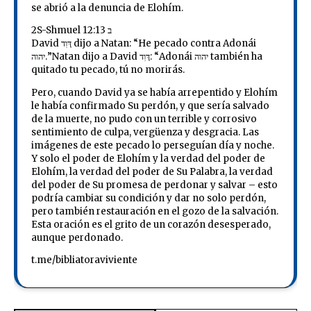
se abrió a la denuncia de Elohím.
2S-Shmuel ב 12:13
David דָּוִד dijo a Natan: “He pecado contra Adonái
יהוה.”Natan dijo a David דָּוִד: “Adonái יהוה también ha
quitado tu pecado, tú no morirás.
Pero, cuando David ya se había arrepentido y Elohím
le había confirmado Su perdón, y que sería salvado
de la muerte, no pudo con un terrible y corrosivo
sentimiento de culpa, vergüenza y desgracia. Las
imágenes de este pecado lo perseguían día y noche.
Y solo el poder de Elohím y la verdad del poder de
Elohím, la verdad del poder de Su Palabra, la verdad
del poder de Su promesa de perdonar y salvar – esto
podría cambiar su condición y dar no solo perdón,
pero también restauración en el gozo de la salvación.
Esta oración es el grito de un corazón desesperado,
aunque perdonado.
t.me/bibliatoraviviente