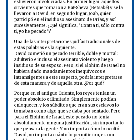
estuvieron involucradas. En primer lugar, aquellos
sirvientes que tomaron a Bat-Sheva (Betsabé) y se la
llevaron a David, en segundo lugar, Joab, quien
participó en el insidioso asesinato de Urías, y así
sucesivamente. ¿Qué significa, “Contra ti, sólo contra
ti, yo he pecado”?
Una de las interpretaciones judías tradicionales de
estas palabras es la siguiente.
David cometió un pecado terrible, doble y mortal:
adulterio e incluso el asesinato violento y luego
insidioso de su esposo. Pero, si el Elohím de Israel no
hubiera dado mandamientos inequívocos e
intransigentes a este respecto, podría interpretarse
de esta manera y de aquella otra. ¿Por qué?
Porque en el antiguo Oriente, los reyes tenían un
poder absoluto e ilimitado. Simplemente podían
enloquecer, y los súbditos que eran sus esclavos lo
tomaban como algo que se daba por sentado. Pero
para el Elohím de Israel, este pecado no tenía
absolutamente ninguna justificación, sin importar lo
que pensara la gente. Y no importa cómo lo ocultó
David, no importa cuánto lo permitieron, era un