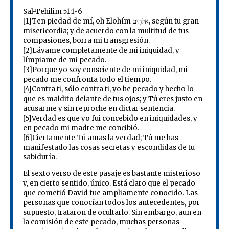
Sal-Tehilim 51:1-6
[1]Ten piedad de mí, oh Elohím אֱלֹהִים, según tu gran
misericordia; y de acuerdo con la multitud de tus
compasiones, borra mi transgresión.
[2]Lávame completamente de mi iniquidad, y
límpiame de mi pecado.
[3]Porque yo soy consciente de mi iniquidad, mi
pecado me confronta todo el tiempo.
[4]Contra ti, sólo contra ti, yo he pecado y hecho lo
que es maldito delante de tus ojos; y Tú eres justo en
acusarme y sin reproche en dictar sentencia.
[5]Verdad es que yo fui concebido en iniquidades, y
en pecado mi madre me concibió.
[6]Ciertamente Tú amas la verdad; Tú me has
manifestado las cosas secretas y escondidas de tu
sabiduría.
El sexto verso de este pasaje es bastante misterioso
y, en cierto sentido, único. Está claro que el pecado
que cometió David fue ampliamente conocido. Las
personas que conocían todos los antecedentes, por
supuesto, trataron de ocultarlo. Sin embargo, aun en
la comisión de este pecado, muchas personas