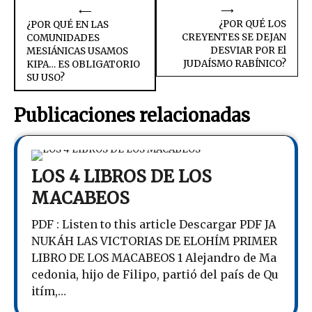
Navegación
⟶
⟵
¿POR QUÉ LOS
¿POR QUÉ EN LAS
de
CREYENTES SE DEJAN
COMUNIDADES
DESVIAR POR El
MESIÁNICAS USAMOS
entradas
JUDAÍSMO RABÍNICO?
KIPA… ES OBLIGATORIO
SU USO?
Publicaciones relacionadas
LOS 4 LIBROS DE LOS
MACABEOS
PDF : Listen to this article Descargar PDF JA
NUKÁH LAS VICTORIAS DE ELOHÍM PRIMER
LIBRO DE LOS MACABEOS 1 Alejandro de Ma
cedonia, hijo de Filipo, partió del país de Qu
itím,…