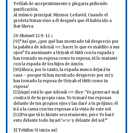
Tefilah de arrepentimiento y plegaria pidiendo
purificación.
Al músico principal. Mizmor Ledavid, Cuando el
profeta Natan vino a él después que él había ido a
Bat-Sheva.
2S-Shmuel ב 12:9-12
[9]”Así que, ¿por qué has mostrado tal desprecio por
la palabra de Adonái יהוה, hacer lo que es maldito a sus
ojos? Tu asesinaste a Uriyah el Hitti con la espada y
has tomado su esposa como tu esposa, tú lo mataste
con la espada de los hijos de Amón.
[10]Ahora, por lo tanto, la espada nunca dejará tu
casa – porque tú has mostrado desprecio por mí y
has tomado la esposa de Uriyah el Hitti como tu
esposa.’
[11]Aquí está lo que Adonái יהוה dice: ‘Yo generaré mal
contra ti de tu propia casa. Yo tomaré tus esposas
delante de tus propios ojos y las daré a tu prójimo; él
irá a la cama con tus esposas a la vista de este sol.
[12]Porque tú lo hiciste secretamente, pero Yo haré
esto delante todo Israel ישראל y delante del sol.'”
El Tehilim 51 inicia así: