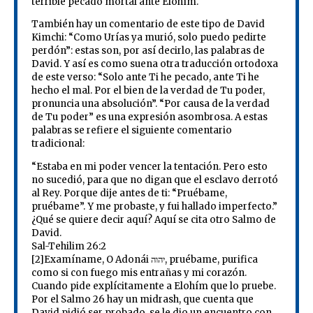
terrible pecado mortal ante Elohím.
También hay un comentario de este tipo de David
Kimchi: “Como Urías ya murió, solo puedo pedirte
perdón”: estas son, por así decirlo, las palabras de
David. Y así es como suena otra traducción ortodoxa
de este verso: “Solo ante Ti he pecado, ante Ti he
hecho el mal. Por el bien de la verdad de Tu poder,
pronuncia una absolución”. “Por causa de la verdad
de Tu poder” es una expresión asombrosa. A estas
palabras se refiere el siguiente comentario
tradicional:
“Estaba en mi poder vencer la tentación. Pero esto
no sucedió, para que no digan que el esclavo derrotó
al Rey. Porque dije antes de ti: “Pruébame,
pruébame”. Y me probaste, y fui hallado imperfecto.”
¿Qué se quiere decir aquí? Aquí se cita otro Salmo de
David.
Sal-Tehilim 26:2
[2]Examíname, O Adonái יהוה, pruébame, purifica
como si con fuego mis entrañas y mi corazón.
Cuando pide explícitamente a Elohím que lo pruebe.
Por el Salmo 26 hay un midrash, que cuenta que
David pidió ser probado, se le dio un encuentro con