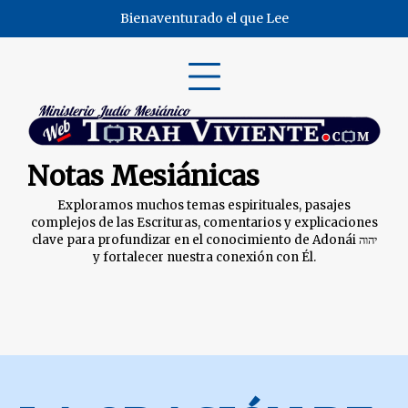
Skip
Bienaventurado el que Lee
to
content
Notas Mesiánicas
Exploramos muchos temas espirituales, pasajes
complejos de las Escrituras, comentarios y explicaciones
clave para profundizar en el conocimiento de Adonái יהוה
y fortalecer nuestra conexión con Él.