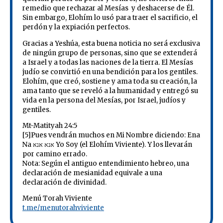
remedio que rechazar al Mesías y deshacerse de Él.
Sin embargo, Elohím lo usó para traer el sacrificio, el
perdón y la expiación perfectos.
Gracias a Yeshúa, esta buena noticia no será exclusiva
de ningún grupo de personas, sino que se extenderá
a Israel y a todas las naciones de la tierra. El Mesías
judío se convirtió en una bendición para los gentiles.
Elohím, que creó, sostiene y ama toda su creación, la
ama tanto que se reveló a la humanidad y entregó su
vida en la persona del Mesías, por Israel, judíos y
gentiles.
Mt-Matityah 24:5
[5]Pues vendrán muchos en Mi Nombre diciendo: Ena
Na אנא אנא Yo Soy (el Elohím Viviente). Y los llevarán
por camino errado.
Nota: Según el antiguo entendimiento hebreo, una
declaración de mesianidad equivale a una
declaración de divinidad.
Menú Torah Viviente
t.me/menutorahviviente