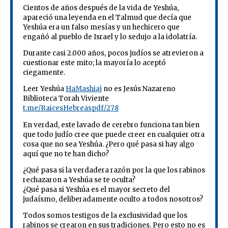
Cientos de años después de la vida de Yeshúa,
apareció una leyenda en el Talmud que decía que
Yeshúa era un falso mesías y un hechicero que
engañó al pueblo de Israel y lo sedujo a la idolatría.
Durante casi 2.000 años, pocos judíos se atrevieron a
cuestionar este mito; la mayoría lo aceptó
ciegamente.
Leer Yeshúa
HaMashiaj
no es Jesús Nazareno
Biblioteca Torah Viviente
t.me/
RaicesHebreaspdf
/278
En verdad, este lavado de cerebro funciona tan bien
que todo judío cree que puede creer en cualquier otra
cosa que no sea Yeshúa. ¿Pero qué pasa si hay algo
aquí que no te han dicho?
¿Qué pasa si la verdadera razón por la que los rabinos
rechazaron a Yeshúa se te oculta?
¿Qué pasa si Yeshúa es el mayor secreto del
judaísmo, deliberadamente oculto a todos nosotros?
Todos somos testigos de la exclusividad que los
rabinos se crearon en sus tradiciones. Pero esto no es