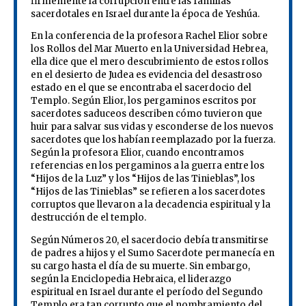
firmemente la corrupción entre las familias
sacerdotales en Israel durante la época de Yeshúa.
En la conferencia de la profesora Rachel Elior sobre
los Rollos del Mar Muerto en la Universidad Hebrea,
ella dice que el mero descubrimiento de estos rollos
en el desierto de Judea es evidencia del desastroso
estado en el que se encontraba el sacerdocio del
Templo. Según Elior, los pergaminos escritos por
sacerdotes saduceos describen cómo tuvieron que
huir para salvar sus vidas y esconderse de los nuevos
sacerdotes que los habían reemplazado por la fuerza.
Según la profesora Elior, cuando encontramos
referencias en los pergaminos a la guerra entre los
“Hijos de la Luz” y los “Hijos de las Tinieblas”, los
“Hijos de las Tinieblas” se refieren a los sacerdotes
corruptos que llevaron a la decadencia espiritual y la
destrucción de el templo.
Según Números 20, el sacerdocio debía transmitirse
de padres a hijos y el Sumo Sacerdote permanecía en
su cargo hasta el día de su muerte. Sin embargo,
según la Enciclopedia Hebraica, el liderazgo
espiritual en Israel durante el período del Segundo
Templo era tan corrupto que el nombramiento del