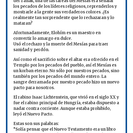
del Tanak, una de las tareas del Mesías era señalar
los pecados de los líderes religiosos, reprenderlos y
mostrarle a la gente sus verdaderos colores. ¿Es
realmente tan sorprendente que lo rechazaran y lo
mataran?
Afortunadamente, Elohím es un maestro en
convertir lo amargo en dulce.
Usó el rechazo y la muerte del Mesías para traer
sanidad y perdón.
Así como el sacrificio sobre el altar era ofrecido en el
Templo por los pecados del pueblo, así el Mesías es
un korban eterno. No sólo por nuestros pecados, sino
también por los pecados del mundo entero. La
sangre derramada por nuestro pecado hizo un nuevo
pacto para nosotros.
El rabino Isaac Lichtenstein, que vivió en el siglo XX y
fue el rabino principal de Hungría, estaba dispuesto a
nadar contra corriente. Aunque estaba prohibido,
leyó el Nuevo Pacto.
Estas son sus palabras:
“Solía ​​pensar que el Nuevo Testamento era un libro