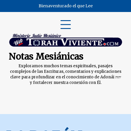
Skip
Bienaventurado el que Lee
to
content
Notas Mesiánicas
Exploramos muchos temas espirituales, pasajes
complejos de las Escrituras, comentarios y explicaciones
clave para profundizar en el conocimiento de Adonái יהוה
y fortalecer nuestra conexión con Él.