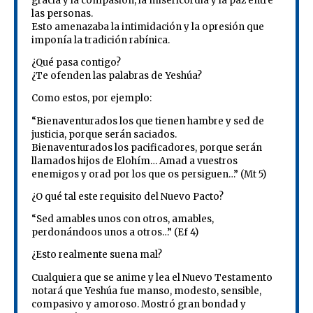
gracia y la compasión, la misericordia y la paz entre
las personas.
Esto amenazaba la intimidación y la opresión que
imponía la tradición rabínica.
¿Qué pasa contigo?
¿Te ofenden las palabras de Yeshúa?
Como estos, por ejemplo:
“Bienaventurados los que tienen hambre y sed de
justicia, porque serán saciados.
Bienaventurados los pacificadores, porque serán
llamados hijos de Elohím… Amad a vuestros
enemigos y orad por los que os persiguen…” (Mt 5)
¿O qué tal este requisito del Nuevo Pacto?
“Sed amables unos con otros, amables,
perdonándoos unos a otros…” (Ef 4)
¿Esto realmente suena mal?
Cualquiera que se anime y lea el Nuevo Testamento
notará que Yeshúa fue manso, modesto, sensible,
compasivo y amoroso. Mostró gran bondad y