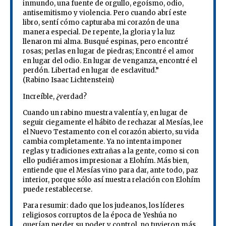
inmundo, una fuente de orgullo, egoísmo, odio,
antisemitismo y violencia. Pero cuando abrí este
libro, sentí cómo capturaba mi corazón de una
manera especial. De repente, la gloria y la luz
llenaron mi alma. Busqué espinas, pero encontré
rosas; perlas en lugar de piedras; Encontré el amor
en lugar del odio. En lugar de venganza, encontré el
perdón. Libertad en lugar de esclavitud.”
(Rabino Isaac Lichtenstein)
Increíble, ¿verdad?
Cuando un rabino muestra valentía y, en lugar de
seguir ciegamente el hábito de rechazar al Mesías, lee
el Nuevo Testamento con el corazón abierto, su vida
cambia completamente. Ya no intenta imponer
reglas y tradiciones extrañas a la gente, como si con
ello pudiéramos impresionar a Elohím. Más bien,
entiende que el Mesías vino para dar, ante todo, paz
interior, porque sólo así nuestra relación con Elohím
puede restablecerse.
Para resumir: dado que los judeanos, los líderes
religiosos corruptos de la época de Yeshúa no
querían perder su poder y control, no tuvieron más