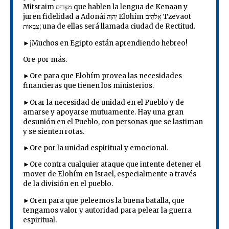
Mitsraim מִצְרַיִם que hablen la lengua de Kenaan y
juren fidelidad a Adonái יְהוָה Elohím אֱלֹהִים Tzevaot
צְבָאוֹת; una de ellas será llamada ciudad de Rectitud.
►¡Muchos en Egipto están aprendiendo hebreo!
Ore por más.
►Ore para que Elohím provea las necesidades
financieras que tienen los ministerios.
►Orar la necesidad de unidad en el Pueblo y de
amarse y apoyarse mutuamente. Hay una gran
desunión en el Pueblo, con personas que se lastiman
y se sienten rotas.
►Ore por la unidad espiritual y emocional.
►Ore contra cualquier ataque que intente detener el
mover de Elohím en Israel, especialmente a través
de la división en el pueblo.
►Oren para que peleemos la buena batalla, que
tengamos valor y autoridad para pelear la guerra
espiritual.