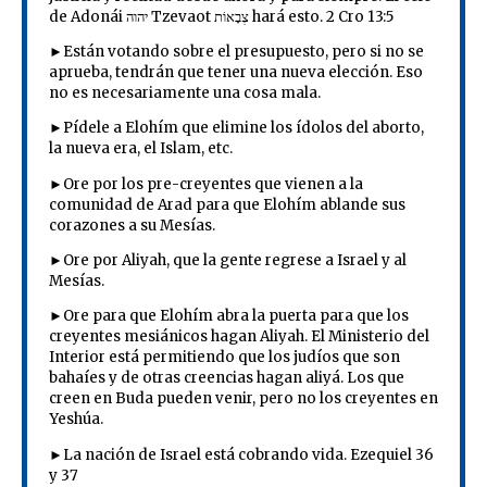
de Adonái יהוה Tzevaot צְבָאוֹת hará esto. 2 Cro 13:5
►Están votando sobre el presupuesto, pero si no se
aprueba, tendrán que tener una nueva elección. Eso
no es necesariamente una cosa mala.
►Pídele a Elohím que elimine los ídolos del aborto,
la nueva era, el Islam, etc.
►Ore por los pre-creyentes que vienen a la
comunidad de Arad para que Elohím ablande sus
corazones a su Mesías.
►Ore por Aliyah, que la gente regrese a Israel y al
Mesías.
►Ore para que Elohím abra la puerta para que los
creyentes mesiánicos hagan Aliyah. El Ministerio del
Interior está permitiendo que los judíos que son
bahaíes y de otras creencias hagan aliyá. Los que
creen en Buda pueden venir, pero no los creyentes en
Yeshúa.
►La nación de Israel está cobrando vida. Ezequiel 36
y 37