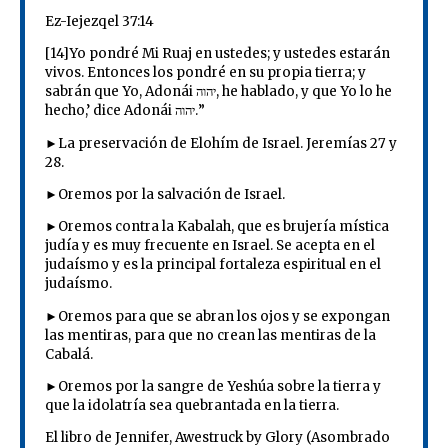
Ez-Iejezqel 37:14
[14]Yo pondré Mi Ruaj en ustedes; y ustedes estarán
vivos. Entonces los pondré en su propia tierra; y
sabrán que Yo, Adonái יהוה, he hablado, y que Yo lo he
hecho,’ dice Adonái יהוה.”
►La preservación de Elohím de Israel. Jeremías 27 y
28.
►Oremos por la salvación de Israel.
►Oremos contra la Kabalah, que es brujería mística
judía y es muy frecuente en Israel. Se acepta en el
judaísmo y es la principal fortaleza espiritual en el
judaísmo.
►Oremos para que se abran los ojos y se expongan
las mentiras, para que no crean las mentiras de la
Cabalá.
►Oremos por la sangre de Yeshúa sobre la tierra y
que la idolatría sea quebrantada en la tierra.
El libro de Jennifer, Awestruck by Glory (Asombrado