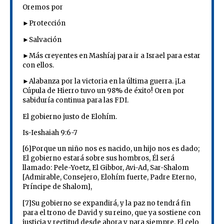
Oremos por
►Protección
►Salvación
►Más creyentes en Mashíaj para ir a Israel para estar
con ellos.
►Alabanza por la victoria en la última guerra. ¡La
Cúpula de Hierro tuvo un 98% de éxito! Oren por
sabiduría continua para las FDI.
El gobierno justo de Elohím.
Is-Ieshaiah 9:6-7
[6]Porque un niño nos es nacido, un hijo nos es dado;
El gobierno estará sobre sus hombros, Él será
llamado: Pele-Yoetz, El Gibbor, Avi-Ad, Sar-Shalom
[Admirable, Consejero, Elohím fuerte, Padre Eterno,
Príncipe de Shalom],
[7]Su gobierno se expandirá, y la paz no tendrá fin
para el trono de David y su reino, que ya sostiene con
justicia y rectitud desde ahora y para siempre. El celo