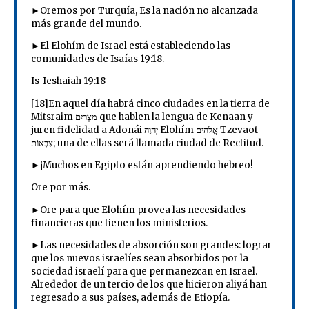
►Oremos por Turquía, Es la nación no alcanzada
más grande del mundo.
►El Elohím de Israel está estableciendo las
comunidades de Isaías 19:18.
Is-Ieshaiah 19:18
[18]En aquel día habrá cinco ciudades en la tierra de
Mitsraim מִצְרַיִם que hablen la lengua de Kenaan y
juren fidelidad a Adonái יְהוָה Elohím אֱלֹהִים Tzevaot
צְבָאוֹת; una de ellas será llamada ciudad de Rectitud.
►¡Muchos en Egipto están aprendiendo hebreo!
Ore por más.
►Ore para que Elohím provea las necesidades
financieras que tienen los ministerios.
►Las necesidades de absorción son grandes: lograr
que los nuevos israelíes sean absorbidos por la
sociedad israelí para que permanezcan en Israel.
Alrededor de un tercio de los que hicieron aliyá han
regresado a sus países, además de Etiopía.