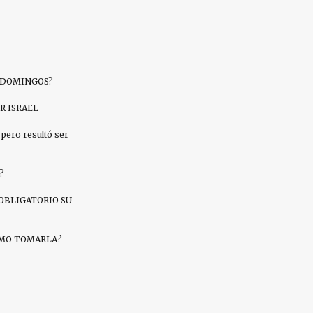
S DOMINGOS?
R ISRAEL
pero resultó ser
?
OBLIGATORIO SU
CÓMO TOMARLA?