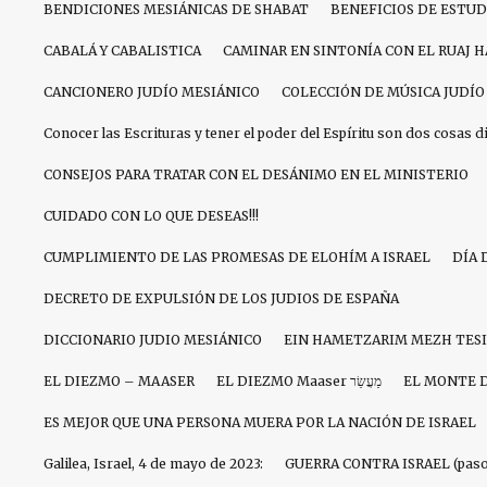
BENDICIONES MESIÁNICAS DE SHABAT
BENEFICIOS DE ESTU
CABALÁ Y CABALISTICA
CAMINAR EN SINTONÍA CON EL RUAJ 
CANCIONERO JUDÍO MESIÁNICO
COLECCIÓN DE MÚSICA JUDÍO
Conocer las Escrituras y tener el poder del Espíritu son dos cosas d
CONSEJOS PARA TRATAR CON EL DESÁNIMO EN EL MINISTERIO
CUIDADO CON LO QUE DESEAS!!!
CUMPLIMIENTO DE LAS PROMESAS DE ELOHÍM A ISRAEL
DÍA 
DECRETO DE EXPULSIÓN DE LOS JUDIOS DE ESPAÑA
DICCIONARIO JUDIO MESIÁNICO
EIN HAMETZARIM MEZH TES
EL DIEZMO – MAASER
EL DIEZMO Maaser מַעֲשֵׂר
EL MONTE 
ES MEJOR QUE UNA PERSONA MUERA POR LA NACIÓN DE ISRAEL
Galilea, Israel, 4 de mayo de 2023:
GUERRA CONTRA ISRAEL (paso 