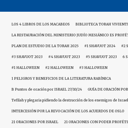
Skip
to
content
LOS 4 LIBROS DE LOS MACABEOS
BIBLIOTECA TORAH VIVIENT
LA RESTAURACIÓN DEL MINISTERIO JUDÍO MESIÁNICO ES PROFÉ
PLAN DE ESTUDIO DE LA TORAH 2025
#1 SHAVUOT 2024
#2 
#3 SHAVUOT 2023
#4 SHAVUOT 2023
#5 SHAVUOT 2023
6 
#1 HALLOWEEN
#2 HALLOWEEN
#3 HALLOWEEN
1 PELIGROS Y BENEFICIOS DE LA LITERATURA RABÍNICA
B Puntos de oración por ISRAEL 27/10/24
GUÍA DE ORACIÓN POR
Tefilah y plegaria pidiendo la destrucción de los enemigos de Israel
INTERCESIÓN POR LA REVOCACIÓN DE LOS ACUERDOS DE OSLO
21 ORACIONES POR ISRAEL
21 ORACIONES CON PODER PROFÉTI