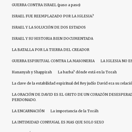
GUERRA CONTRA ISRAEL (paso a paso)
ISRAEL FUE REEMPLAZADO POR LA IGLESIA?
ISRAEL Y LA SOLUCIÓN DE DOS ESTADOS
ISRAEL Y SU HISTORIA BIEN DOCUMENTADA
LA BATALLA POR LA TIERRA DEL CREADOR
GUERRA ESPIRITUAL CONTRA LA MASONERIA
LA IGLESIA NO E
Hananyah y Shappirah
La barba? dónde está en la Torah
La clave de la estabilidad espiritual del Rey judío David era su relac
LA ORACIÓN DE DAVID ES EL GRITO DE UN CORAZÓN DESESPERA
PERDONADO.
LA ENCARNACIÓN
La importancia de la Toráh
LA INTIMIDAD CONYUGAL ES MAS QUE SOLO SEXO