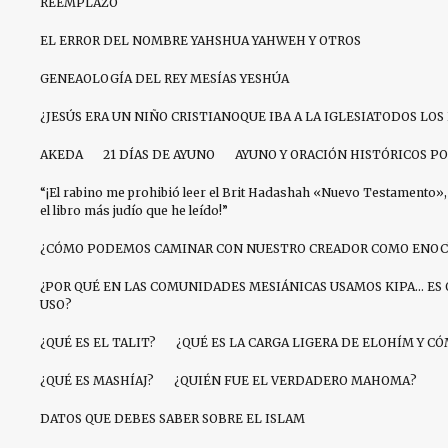
REEMPLAZO
EL ERROR DEL NOMBRE YAHSHUA YAHWEH Y OTROS
GENEAOLOGÍA DEL REY MESÍAS YESHÚA
¿JESÚS ERA UN NIÑO CRISTIANOQUE IBA A LA IGLESIATODOS LO
AKEDA
21 DÍAS DE AYUNO
AYUNO Y ORACIÓN HISTÓRICOS PO
“¡El rabino me prohibió leer el Brit Hadashah «Nuevo Testamento», 
el libro más judío que he leído!”
¿CÓMO PODEMOS CAMINAR CON NUESTRO CREADOR COMO ENOC
¿POR QUÉ EN LAS COMUNIDADES MESIÁNICAS USAMOS KIPA… ES 
USO?
¿QUÉ ES EL TALIT?
¿QUÉ ES LA CARGA LIGERA DE ELOHÍM Y 
¿QUÉ ES MASHÍAJ?
¿QUIÉN FUE EL VERDADERO MAHOMA?
DATOS QUE DEBES SABER SOBRE EL ISLAM