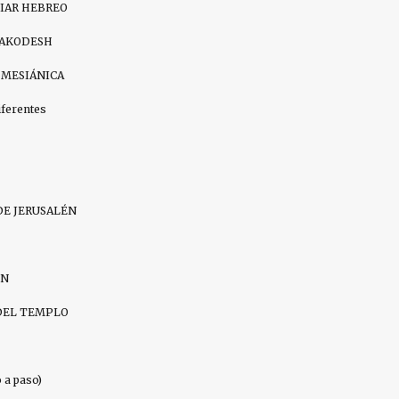
DIAR HEBREO
HAKODESH
 MESIÁNICA
iferentes
DE JERUSALÉN
IN
DEL TEMPLO
a paso)