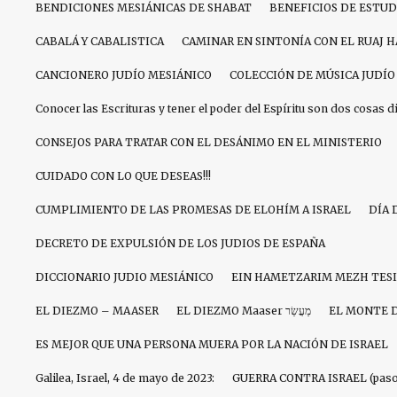
BENDICIONES MESIÁNICAS DE SHABAT
BENEFICIOS DE ESTU
CABALÁ Y CABALISTICA
CAMINAR EN SINTONÍA CON EL RUAJ 
CANCIONERO JUDÍO MESIÁNICO
COLECCIÓN DE MÚSICA JUDÍO
Conocer las Escrituras y tener el poder del Espíritu son dos cosas d
CONSEJOS PARA TRATAR CON EL DESÁNIMO EN EL MINISTERIO
CUIDADO CON LO QUE DESEAS!!!
CUMPLIMIENTO DE LAS PROMESAS DE ELOHÍM A ISRAEL
DÍA 
DECRETO DE EXPULSIÓN DE LOS JUDIOS DE ESPAÑA
DICCIONARIO JUDIO MESIÁNICO
EIN HAMETZARIM MEZH TES
EL DIEZMO – MAASER
EL DIEZMO Maaser מַעֲשֵׂר
EL MONTE 
ES MEJOR QUE UNA PERSONA MUERA POR LA NACIÓN DE ISRAEL
Galilea, Israel, 4 de mayo de 2023:
GUERRA CONTRA ISRAEL (paso 