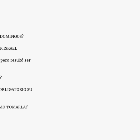
S DOMINGOS?
R ISRAEL
pero resultó ser
?
OBLIGATORIO SU
CÓMO TOMARLA?