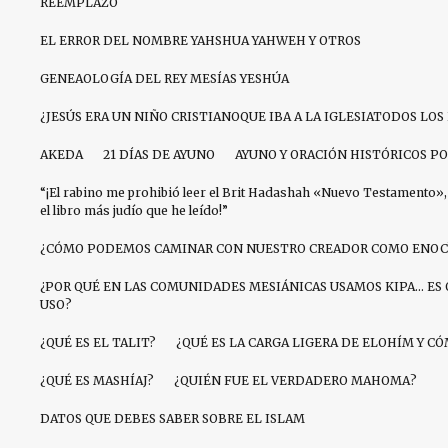
REEMPLAZO
EL ERROR DEL NOMBRE YAHSHUA YAHWEH Y OTROS
GENEAOLOGÍA DEL REY MESÍAS YESHÚA
¿JESÚS ERA UN NIÑO CRISTIANOQUE IBA A LA IGLESIATODOS LO
AKEDA
21 DÍAS DE AYUNO
AYUNO Y ORACIÓN HISTÓRICOS PO
“¡El rabino me prohibió leer el Brit Hadashah «Nuevo Testamento», 
el libro más judío que he leído!”
¿CÓMO PODEMOS CAMINAR CON NUESTRO CREADOR COMO ENOC
¿POR QUÉ EN LAS COMUNIDADES MESIÁNICAS USAMOS KIPA… ES 
USO?
¿QUÉ ES EL TALIT?
¿QUÉ ES LA CARGA LIGERA DE ELOHÍM Y 
¿QUÉ ES MASHÍAJ?
¿QUIÉN FUE EL VERDADERO MAHOMA?
DATOS QUE DEBES SABER SOBRE EL ISLAM