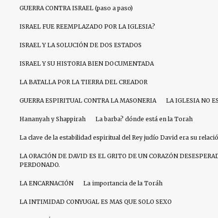
GUERRA CONTRA ISRAEL (paso a paso)
ISRAEL FUE REEMPLAZADO POR LA IGLESIA?
ISRAEL Y LA SOLUCIÓN DE DOS ESTADOS
ISRAEL Y SU HISTORIA BIEN DOCUMENTADA
LA BATALLA POR LA TIERRA DEL CREADOR
GUERRA ESPIRITUAL CONTRA LA MASONERIA
LA IGLESIA NO E
Hananyah y Shappirah
La barba? dónde está en la Torah
La clave de la estabilidad espiritual del Rey judío David era su relac
LA ORACIÓN DE DAVID ES EL GRITO DE UN CORAZÓN DESESPERA
PERDONADO.
LA ENCARNACIÓN
La importancia de la Toráh
LA INTIMIDAD CONYUGAL ES MAS QUE SOLO SEXO