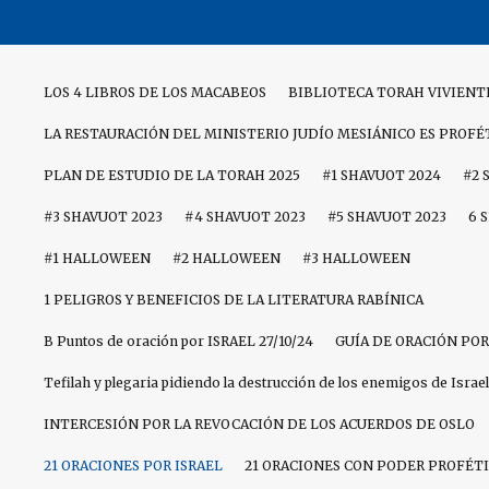
Skip
to
content
LOS 4 LIBROS DE LOS MACABEOS
BIBLIOTECA TORAH VIVIENT
LA RESTAURACIÓN DEL MINISTERIO JUDÍO MESIÁNICO ES PROFÉ
PLAN DE ESTUDIO DE LA TORAH 2025
#1 SHAVUOT 2024
#2 
#3 SHAVUOT 2023
#4 SHAVUOT 2023
#5 SHAVUOT 2023
6 
#1 HALLOWEEN
#2 HALLOWEEN
#3 HALLOWEEN
1 PELIGROS Y BENEFICIOS DE LA LITERATURA RABÍNICA
B Puntos de oración por ISRAEL 27/10/24
GUÍA DE ORACIÓN POR
Tefilah y plegaria pidiendo la destrucción de los enemigos de Israel
INTERCESIÓN POR LA REVOCACIÓN DE LOS ACUERDOS DE OSLO
21 ORACIONES POR ISRAEL
21 ORACIONES CON PODER PROFÉTI