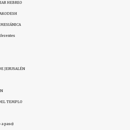
DIAR HEBREO
HAKODESH
 MESIÁNICA
iferentes
DE JERUSALÉN
IN
DEL TEMPLO
a paso)