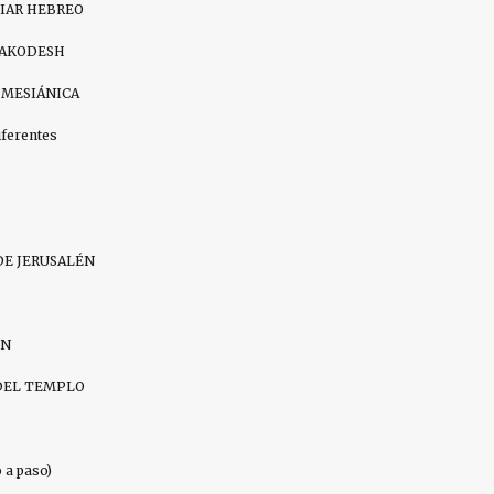
DIAR HEBREO
HAKODESH
 MESIÁNICA
iferentes
DE JERUSALÉN
IN
DEL TEMPLO
a paso)