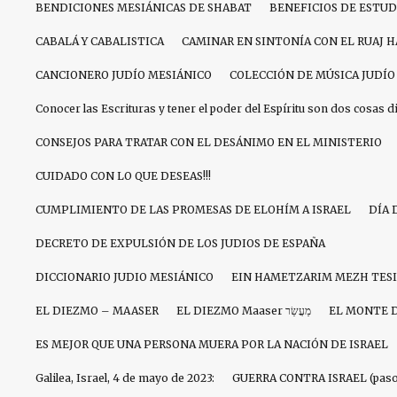
BENDICIONES MESIÁNICAS DE SHABAT
BENEFICIOS DE ESTU
CABALÁ Y CABALISTICA
CAMINAR EN SINTONÍA CON EL RUAJ 
CANCIONERO JUDÍO MESIÁNICO
COLECCIÓN DE MÚSICA JUDÍO
Conocer las Escrituras y tener el poder del Espíritu son dos cosas d
CONSEJOS PARA TRATAR CON EL DESÁNIMO EN EL MINISTERIO
CUIDADO CON LO QUE DESEAS!!!
CUMPLIMIENTO DE LAS PROMESAS DE ELOHÍM A ISRAEL
DÍA 
DECRETO DE EXPULSIÓN DE LOS JUDIOS DE ESPAÑA
DICCIONARIO JUDIO MESIÁNICO
EIN HAMETZARIM MEZH TES
EL DIEZMO – MAASER
EL DIEZMO Maaser מַעֲשֵׂר
EL MONTE 
ES MEJOR QUE UNA PERSONA MUERA POR LA NACIÓN DE ISRAEL
Galilea, Israel, 4 de mayo de 2023:
GUERRA CONTRA ISRAEL (paso 