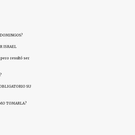
S DOMINGOS?
R ISRAEL
pero resultó ser
?
OBLIGATORIO SU
CÓMO TOMARLA?