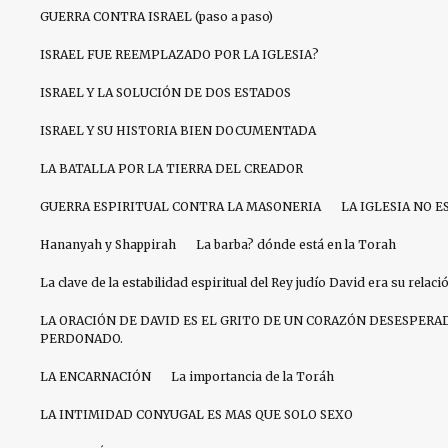
GUERRA CONTRA ISRAEL (paso a paso)
ISRAEL FUE REEMPLAZADO POR LA IGLESIA?
ISRAEL Y LA SOLUCIÓN DE DOS ESTADOS
ISRAEL Y SU HISTORIA BIEN DOCUMENTADA
LA BATALLA POR LA TIERRA DEL CREADOR
GUERRA ESPIRITUAL CONTRA LA MASONERIA
LA IGLESIA NO E
Hananyah y Shappirah
La barba? dónde está en la Torah
La clave de la estabilidad espiritual del Rey judío David era su relac
LA ORACIÓN DE DAVID ES EL GRITO DE UN CORAZÓN DESESPERA
PERDONADO.
LA ENCARNACIÓN
La importancia de la Toráh
LA INTIMIDAD CONYUGAL ES MAS QUE SOLO SEXO