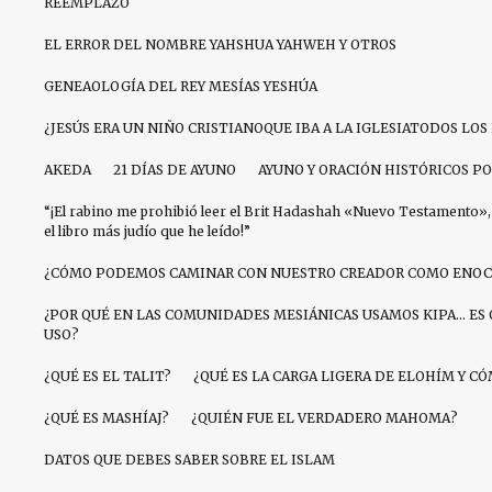
REEMPLAZO
EL ERROR DEL NOMBRE YAHSHUA YAHWEH Y OTROS
GENEAOLOGÍA DEL REY MESÍAS YESHÚA
¿JESÚS ERA UN NIÑO CRISTIANOQUE IBA A LA IGLESIATODOS LO
AKEDA
21 DÍAS DE AYUNO
AYUNO Y ORACIÓN HISTÓRICOS PO
“¡El rabino me prohibió leer el Brit Hadashah «Nuevo Testamento», 
el libro más judío que he leído!”
¿CÓMO PODEMOS CAMINAR CON NUESTRO CREADOR COMO ENOC
¿POR QUÉ EN LAS COMUNIDADES MESIÁNICAS USAMOS KIPA… ES 
USO?
¿QUÉ ES EL TALIT?
¿QUÉ ES LA CARGA LIGERA DE ELOHÍM Y 
¿QUÉ ES MASHÍAJ?
¿QUIÉN FUE EL VERDADERO MAHOMA?
DATOS QUE DEBES SABER SOBRE EL ISLAM