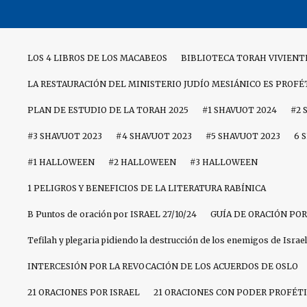
Skip
to
content
LOS 4 LIBROS DE LOS MACABEOS
BIBLIOTECA TORAH VIVIENT
LA RESTAURACIÓN DEL MINISTERIO JUDÍO MESIÁNICO ES PROFÉ
PLAN DE ESTUDIO DE LA TORAH 2025
#1 SHAVUOT 2024
#2 
#3 SHAVUOT 2023
#4 SHAVUOT 2023
#5 SHAVUOT 2023
6 
#1 HALLOWEEN
#2 HALLOWEEN
#3 HALLOWEEN
1 PELIGROS Y BENEFICIOS DE LA LITERATURA RABÍNICA
B Puntos de oración por ISRAEL 27/10/24
GUÍA DE ORACIÓN POR
Tefilah y plegaria pidiendo la destrucción de los enemigos de Israel
INTERCESIÓN POR LA REVOCACIÓN DE LOS ACUERDOS DE OSLO
21 ORACIONES POR ISRAEL
21 ORACIONES CON PODER PROFÉTI