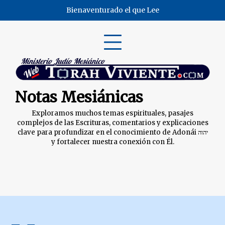
Skip
Bienaventurado el que Lee
to
content
Notas Mesiánicas
Exploramos muchos temas espirituales, pasajes
complejos de las Escrituras, comentarios y explicaciones
clave para profundizar en el conocimiento de Adonái יהוה
y fortalecer nuestra conexión con Él.