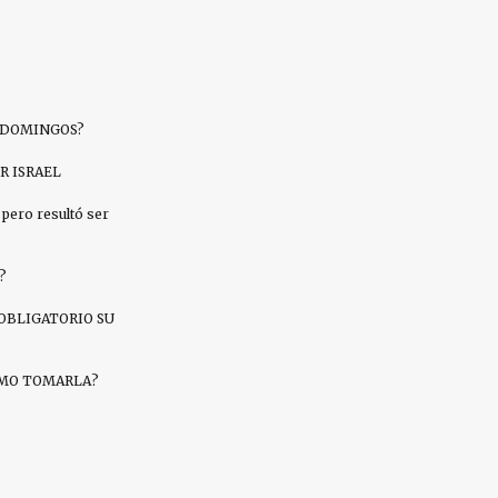
S DOMINGOS?
R ISRAEL
pero resultó ser
?
OBLIGATORIO SU
CÓMO TOMARLA?