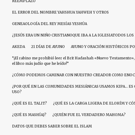
REEMPLAZO
EL ERROR DEL NOMBRE YAHSHUA YAHWEH Y OTROS
GENEAOLOGÍA DEL REY MESÍAS YESHÚA
¿JESÚS ERA UN NIÑO CRISTIANOQUE IBA A LA IGLESIATODOS LO
AKEDA
21 DÍAS DE AYUNO
AYUNO Y ORACIÓN HISTÓRICOS PO
“¡El rabino me prohibió leer el Brit Hadashah «Nuevo Testamento», 
el libro más judío que he leído!”
¿CÓMO PODEMOS CAMINAR CON NUESTRO CREADOR COMO ENOC
¿POR QUÉ EN LAS COMUNIDADES MESIÁNICAS USAMOS KIPA… ES 
USO?
¿QUÉ ES EL TALIT?
¿QUÉ ES LA CARGA LIGERA DE ELOHÍM Y 
¿QUÉ ES MASHÍAJ?
¿QUIÉN FUE EL VERDADERO MAHOMA?
DATOS QUE DEBES SABER SOBRE EL ISLAM