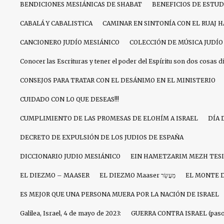
BENDICIONES MESIÁNICAS DE SHABAT
BENEFICIOS DE ESTU
CABALÁ Y CABALISTICA
CAMINAR EN SINTONÍA CON EL RUAJ 
CANCIONERO JUDÍO MESIÁNICO
COLECCIÓN DE MÚSICA JUDÍO
Conocer las Escrituras y tener el poder del Espíritu son dos cosas d
CONSEJOS PARA TRATAR CON EL DESÁNIMO EN EL MINISTERIO
CUIDADO CON LO QUE DESEAS!!!
CUMPLIMIENTO DE LAS PROMESAS DE ELOHÍM A ISRAEL
DÍA 
DECRETO DE EXPULSIÓN DE LOS JUDIOS DE ESPAÑA
DICCIONARIO JUDIO MESIÁNICO
EIN HAMETZARIM MEZH TES
EL DIEZMO – MAASER
EL DIEZMO Maaser מַעֲשֵׂר
EL MONTE 
ES MEJOR QUE UNA PERSONA MUERA POR LA NACIÓN DE ISRAEL
Galilea, Israel, 4 de mayo de 2023:
GUERRA CONTRA ISRAEL (paso 