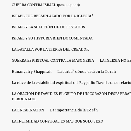
GUERRA CONTRA ISRAEL (paso a paso)
ISRAEL FUE REEMPLAZADO POR LA IGLESIA?
ISRAEL Y LA SOLUCIÓN DE DOS ESTADOS
ISRAEL Y SU HISTORIA BIEN DOCUMENTADA
LA BATALLA POR LA TIERRA DEL CREADOR
GUERRA ESPIRITUAL CONTRA LA MASONERIA
LA IGLESIA NO E
Hananyah y Shappirah
La barba? dónde está en la Torah
La clave de la estabilidad espiritual del Rey judío David era su relac
LA ORACIÓN DE DAVID ES EL GRITO DE UN CORAZÓN DESESPERA
PERDONADO.
LA ENCARNACIÓN
La importancia de la Toráh
LA INTIMIDAD CONYUGAL ES MAS QUE SOLO SEXO