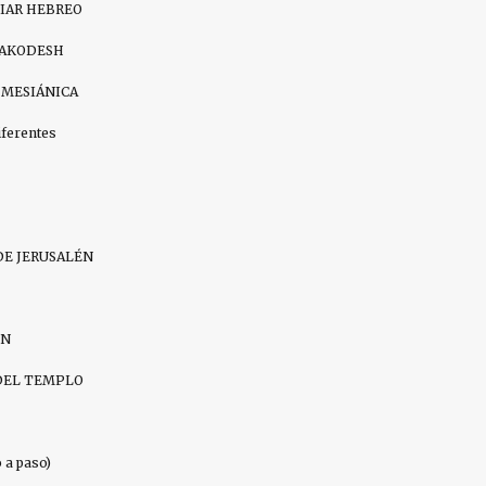
DIAR HEBREO
HAKODESH
 MESIÁNICA
iferentes
DE JERUSALÉN
IN
DEL TEMPLO
a paso)