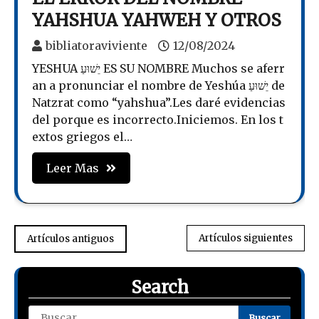
YAHSHUA YAHWEH Y OTROS
bibliatoraviviente
12/08/2024
YESHUA יֵשׁוּעַ ES SU NOMBRE Muchos se aferr
an a pronunciar el nombre de Yeshúa יֵשׁוּעַ de
Natzrat como “yahshua”.Les daré evidencias
del porque es incorrecto.Iniciemos. En los t
extos griegos el…
Leer Mas
Navegación
Artículos siguientes
Artículos antiguos
de
Search
entradas
Buscar: