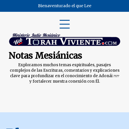
Skip
Bienaventurado el que Lee
to
content
Notas Mesiánicas
Exploramos muchos temas espirituales, pasajes
complejos de las Escrituras, comentarios y explicaciones
clave para profundizar en el conocimiento de Adonái יהוה
y fortalecer nuestra conexión con Él.